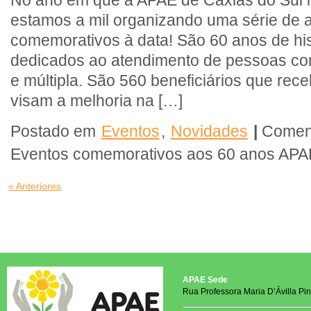
No ano em que a APAE de Caxias do Sul i
estamos a mil organizando uma série de a
comemorativos à data! São 60 anos de his
dedicados ao atendimento de pessoas com 
e múltipla. São 560 beneficiários que re
visam a melhoria na […]
Postado em
Eventos
,
Novidades
|
Coment
Eventos comemorativos aos 60 anos APA
« Anteriores
APAE Sede
Rua Professora Maria D’Ávilla Pin