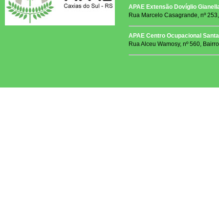
APAE Extensão Dovíglio Gianell
Rua Marcelo Casagrande, nº 253, 
APAE Centro Ocupacional Santa 
Rua Alceu Wamosy, nº 560, Bairr